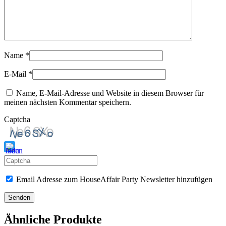
Name
*
E-Mail
*
Name, E-Mail-Adresse und Website in diesem Browser für
meinen nächsten Kommentar speichern.
Captcha
Bitte
gib
Email Adresse zum HouseAffair Party Newsletter hinzufügen
die
im
CAPTCHA
angezeigten
Ähnliche Produkte
Zeichen