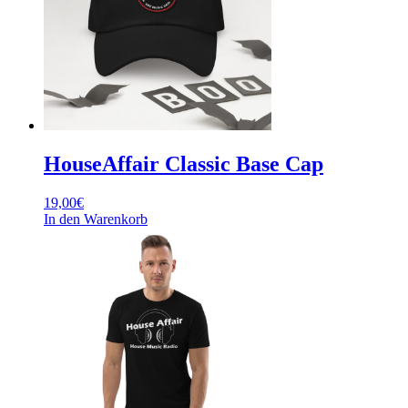
Optionen
können
auf
der
Produktseite
gewählt
werden
HouseAffair Classic Base Cap
19,00
€
In den Warenkorb