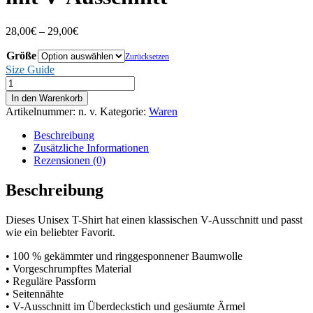
Preisspanne:
28,00
€
–
29,00
€
28,00€
Größe
bis
Zurücksetzen
29,00€
Size Guide
Kurzärmeliges
Unisex-
In den Warenkorb
T-
Artikelnummer:
n. v.
Kategorie:
Waren
Shirt
mit
Beschreibung
V-
Zusätzliche Informationen
Ausschnitt
Rezensionen (0)
Menge
Beschreibung
Dieses Unisex T-Shirt hat einen klassischen V-Ausschnitt und passt
wie ein beliebter Favorit.
• 100 % gekämmter und ringgesponnener Baumwolle
• Vorgeschrumpftes Material
• Reguläre Passform
• Seitennähte
• V-Ausschnitt im Überdeckstich und gesäumte Ärmel