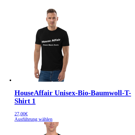
ein,
um
zu
bestätigen,
dass
du
ein
Mensch
bist.
HouseAffair Unisex-Bio-Baumwoll-T-
Shirt 1
27,00
€
Dieses
Ausführung wählen
Produkt
weist