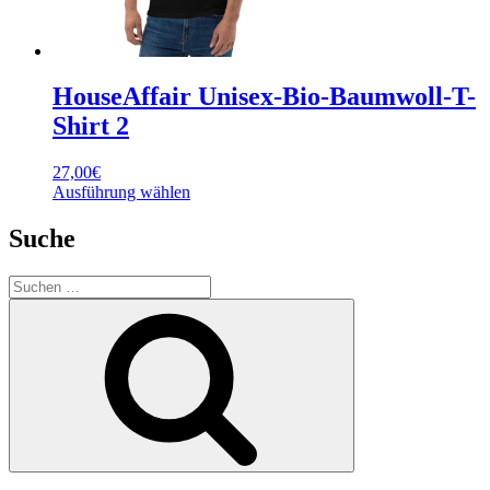
HouseAffair Unisex-Bio-Baumwoll-T-
Shirt 2
27,00
€
Dieses
Ausführung wählen
Produkt
weist
Suche
mehrere
Varianten
Suchen
auf.
nach:
Die
Suchen
Optionen
können
auf
der
Produktseite
gewählt
werden