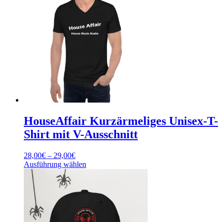
mehrere
Varianten
auf.
Die
Optionen
können
auf
der
Produktseite
gewählt
werden
HouseAffair Kurzärmeliges Unisex-T-
Shirt mit V-Ausschnitt
Preisspanne:
28,00
€
–
29,00
€
28,00€
Dieses
Ausführung wählen
bis
Produkt
29,00€
weist
mehrere
Varianten
auf.
Die