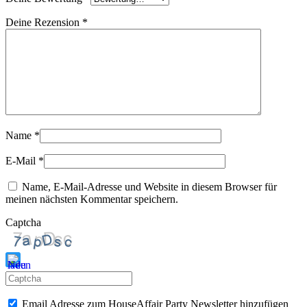
Deine Rezension
*
Name
*
E-Mail
*
Name, E-Mail-Adresse und Website in diesem Browser für
meinen nächsten Kommentar speichern.
Captcha
Bitte
gib
Email Adresse zum HouseAffair Party Newsletter hinzufügen