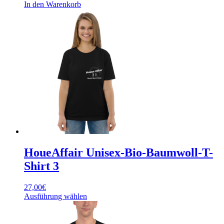
In den Warenkorb
HoueAffair Unisex-Bio-Baumwoll-T-
Shirt 3
27,00
€
Dieses
Ausführung wählen
Produkt
weist
mehrere