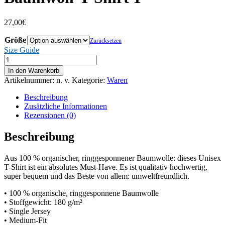
27,00
€
Größe
Zurücksetzen
Size Guide
HouseAffair
Unisex-
In den Warenkorb
Bio-
Artikelnummer:
n. v.
Kategorie:
Waren
Baumwoll-
T-
Beschreibung
Shirt
Zusätzliche Informationen
1
Rezensionen (0)
Menge
Beschreibung
Aus 100 % organischer, ringgesponnener Baumwolle: dieses Unisex
T-Shirt ist ein absolutes Must-Have. Es ist qualitativ hochwertig,
super bequem und das Beste von allem: umweltfreundlich.
• 100 % organische, ringgesponnene Baumwolle
• Stoffgewicht: 180 g/m²
• Single Jersey
• Medium-Fit