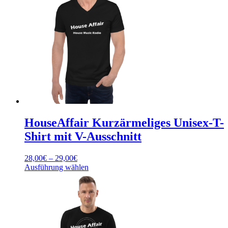
Varianten
auf.
Die
Optionen
können
auf
der
Produktseite
gewählt
werden
HouseAffair Kurzärmeliges Unisex-T-
Shirt mit V-Ausschnitt
Preisspanne:
28,00
€
–
29,00
€
28,00€
Dieses
Ausführung wählen
bis
Produkt
29,00€
weist
mehrere
Varianten
auf.
Die