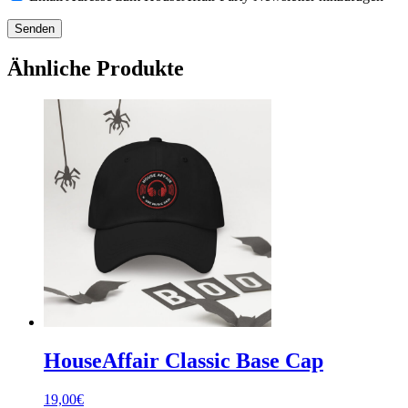
die
im
CAPTCHA
angezeigten
Ähnliche Produkte
Zeichen
ein,
um
zu
bestätigen,
dass
du
ein
Mensch
bist.
HouseAffair Classic Base Cap
19,00
€