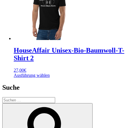
Optionen
können
auf
der
Produktseite
gewählt
werden
HouseAffair Unisex-Bio-Baumwoll-T-
Shirt 2
27,00
€
Dieses
Ausführung wählen
Produkt
weist
Suche
mehrere
Varianten
Suchen
auf.
nach:
Die
Suchen
Optionen
können
auf
der