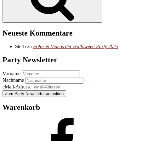
Produktseite
gewählt
werden
Neueste Kommentare
Steffi
zu
Fotos & Videos der Halloween Party 2023
Party Newsletter
Vorname
Nachname
eMail-Adresse
Warenkorb
Facebook