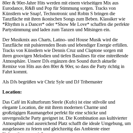
80er & 90er-Jahre Hits werden mit einem vielseitigen Mix aus
Eurodance, R&B und Pop für Stimmung sorgen. Tracks von
Künstlern wie Snap!, Technotronic und Robin S bringen die
Tanzfläche mit ihren ikonischen Songs zum Beben. Klassiker wie
*Rhythm is a Dancer* oder *Show Me Love* schaffen die perfekte
Partystimmung und laden zum Tanzen und Mitsingen ein.
Der Musikmix aus Charts, Latino- und House Musik wird die
Tanzfläche mit pulsierenden Beats und lebendiger Energie erfüllen.
Tracks von Künstlern wie Dennis Cruz und Claptone sorgen mit
ihren groovigen Melodien und tiefen Basslines für eine mitreißende
Atmosphäre. Unsere DJs ergänzen den Sound durch aktuelle
Remixe von Hits aus den 80er & 90er, so dass die Party richtig in
Fahrt kommt.
Als DJs begrüßen wir Chriz Syle und DJ Tribemaster
Location:
Das Café im Kulturforum Steele (Kufo) ist eine stilvolle und
elegante Location, die mit ihrem modernen Charme und
großzügigen Raumangebot perfekt für eine schicke und
unvergessliche Party geeignet ist. Die Kombination aus kultivierter
Atmosphäre und ausreichend Platz schafft die ideale Umgebung, um
ausgelassen zu feiern und gleichzeitig das Ambiente einer