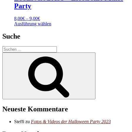
Party
Preisspanne:
8,00
€
–
9,00
€
8,00€
Dieses
Ausführung wählen
bis
Produkt
9,00€
weist
Suche
mehrere
Varianten
Suchen
auf.
nach:
Die
Suchen
Optionen
können
auf
der
Produktseite
gewählt
werden
Neueste Kommentare
Steffi
zu
Fotos & Videos der Halloween Party 2023