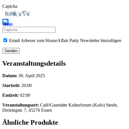
Captcha
Bitte
gib
Email Adresse zum HouseAffair Party Newsletter hinzufügen
die
im
CAPTCHA
angezeigten
Veranstaltungsdetails
Zeichen
ein,
Datum:
30. April 2025
um
zu
Startzeit:
20:00
bestätigen,
dass
Endzeit:
02:00
du
ein
Veranstaltungsort:
Café/Gaststätte Kulturforum (Kufo) Steele,
Mensch
Dreiringstr. 7, 45276 Essen
bist.
Ähnliche Produkte