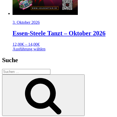
3. Oktober 2026
Essen-Steele Tanzt – Oktober 2026
Preisspanne:
12,00
€
–
14,00
€
12,00€
Dieses
Ausführung wählen
bis
Produkt
14,00€
weist
Suche
mehrere
Varianten
Suchen
auf.
nach:
Die
Suchen
Optionen
können
auf
der
Produktseite
gewählt
werden