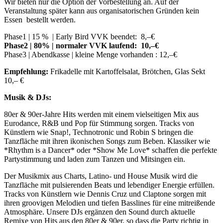
Wir bieten nur die Option der Vorbestellung an. Auf der
Veranstaltung später kann aus organisatorischen Gründen kein
Essen bestellt werden.
Phase1 | 15 % | Early Bird VVK beendet: 8,–€
Phase2 | 80% | normaler VVK laufend: 10,–€
Phase3 | Abendkasse | kleine Menge vorhanden : 12,–€
Empfehlung:
Frikadelle mit Kartoffelsalat, Brötchen, Glas Sekt
10,– €
Musik & DJs:
80er & 90er-Jahre Hits werden mit einem vielseitigen Mix aus
Eurodance, R&B und Pop für Stimmung sorgen. Tracks von
Künstlern wie Snap!, Technotronic und Robin S bringen die
Tanzfläche mit ihren ikonischen Songs zum Beben. Klassiker wie
*Rhythm is a Dancer* oder *Show Me Love* schaffen die perfekte
Partystimmung und laden zum Tanzen und Mitsingen ein.
Der Musikmix aus Charts, Latino- und House Musik wird die
Tanzfläche mit pulsierenden Beats und lebendiger Energie erfüllen.
Tracks von Künstlern wie Dennis Cruz und Claptone sorgen mit
ihren groovigen Melodien und tiefen Basslines für eine mitreißende
Atmosphäre. Unsere DJs ergänzen den Sound durch aktuelle
Remixe von Hits aus den 80er & 90er, so dass die Party richtig in