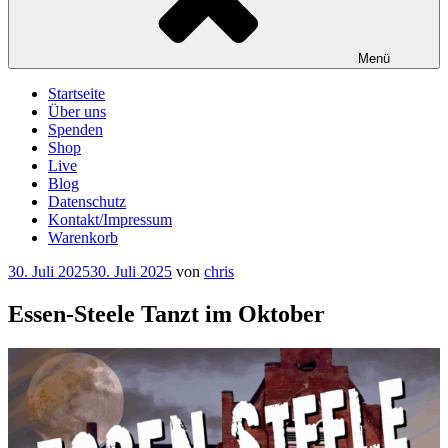
Menü
Startseite
Über uns
Spenden
Shop
Live
Blog
Datenschutz
Kontakt/Impressum
Warenkorb
Veröffentlicht
30. Juli 2025
30. Juli 2025
von
chris
am
Essen-Steele Tanzt im Oktober