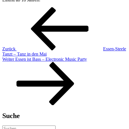
Beitragsnavigation
Vorheriger
Beitrag
Zurück
Essen-Steele
Tanzt – Tanz in den Mai
Nächster
Weiter
Essen ist Bass – Electronic Music Party
Beitrag
Suche
Suchen